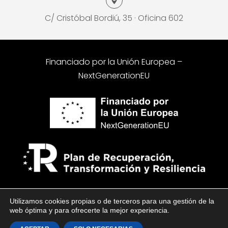

C/ Cristóbal Bordiú, 35 · Oficina 602
Financiado por la Unión Europea –
NextGenerationEU
© 2023 WEB
www.sas-autopromocion.com
| Desarrollado por
Click
Utilizamos cookies propias o de terceros para una gestión de la
& Click, Marketing Online
web óptima y para ofrecerte la mejor experiencia.
AVISO LEGAL
|
POLÍTICA DE PRIVACIDAD
|
POLÍTICA DE COOKIES