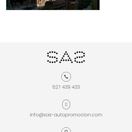

627 439 433

info@sas-autopromocion.com