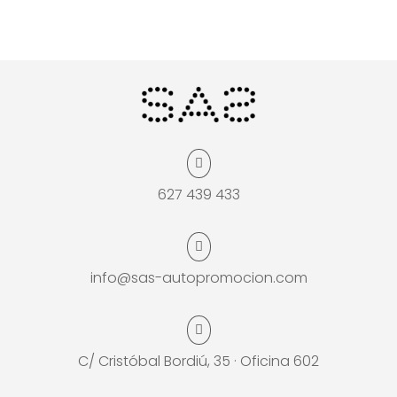

627 439 433

info@sas-autopromocion.com

C/ Cristóbal Bordiú, 35 · Oficina 602