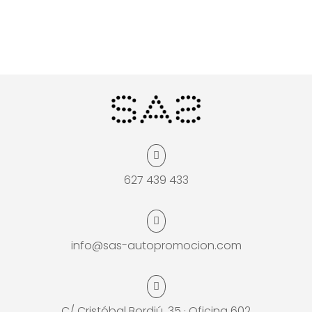

627 439 433

info@sas-autopromocion.com

C/ Cristóbal Bordiú, 35 · Oficina 602